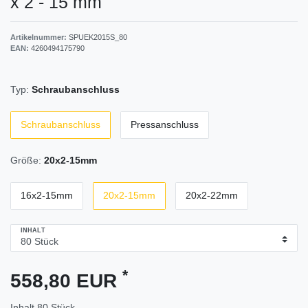
x 2 - 15 mm
Artikelnummer:
SPUEK2015S_80
EAN:
4260494175790
Typ:
Schraubanschluss
Schraubanschluss
Pressanschluss
Größe:
20x2-15mm
16x2-15mm
20x2-15mm
20x2-22mm
INHALT
*
558,80 EUR
Inhalt
80
Stück