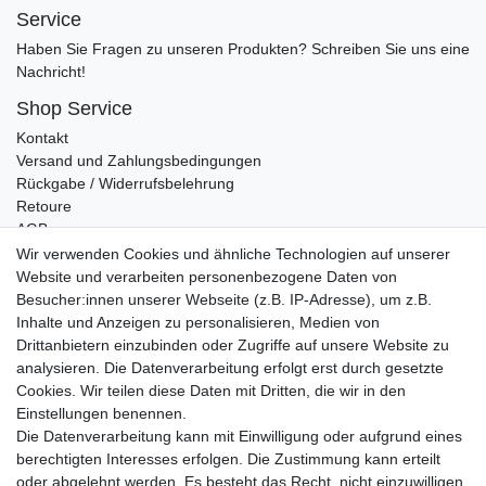
Service
Haben Sie Fragen zu unseren Produkten? Schreiben Sie uns eine
Nachricht!
Shop Service
Kontakt
Versand und Zahlungsbedingungen
Rückgabe / Widerrufsbelehrung
Retoure
AGB
Vertrag widerrufen
Wir verwenden Cookies und ähnliche Technologien auf unserer
Website und verarbeiten personenbezogene Daten von
Informationen
Besucher:innen unserer Webseite (z.B. IP-Adresse), um z.B.
Datenschutz
Inhalte und Anzeigen zu personalisieren, Medien von
Impressum
Drittanbietern einzubinden oder Zugriffe auf unsere Website zu
analysieren. Die Datenverarbeitung erfolgt erst durch gesetzte
Cookies. Wir teilen diese Daten mit Dritten, die wir in den
Einstellungen benennen.
Wir verschicken klimaneutral mit DPD
Die Datenverarbeitung kann mit Einwilligung oder aufgrund eines
berechtigten Interesses erfolgen. Die Zustimmung kann erteilt
oder abgelehnt werden. Es besteht das Recht, nicht einzuwilligen