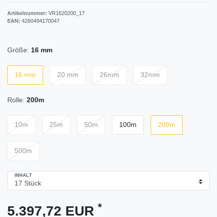
Artikelnummer:
VR1620200_17
EAN:
4260494170047
Größe:
16 mm
16 mm
20 mm
26mm
32mm
Rolle:
200m
10m
25m
50m
100m
200m
500m
INHALT
*
5.397,72 EUR