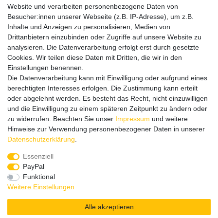
Website und verarbeiten personenbezogene Daten von
Informationen
Besucher:innen unserer Webseite (z.B. IP-Adresse), um z.B.
Datenschutz
Inhalte und Anzeigen zu personalisieren, Medien von
Impressum
Drittanbietern einzubinden oder Zugriffe auf unsere Website zu
analysieren. Die Datenverarbeitung erfolgt erst durch gesetzte
Cookies. Wir teilen diese Daten mit Dritten, die wir in den
Einstellungen benennen.
Wir verschicken klimaneutral mit DPD
Die Datenverarbeitung kann mit Einwilligung oder aufgrund eines
berechtigten Interesses erfolgen. Die Zustimmung kann erteilt
oder abgelehnt werden. Es besteht das Recht, nicht einzuwilligen
und die Einwilligung zu einem späteren Zeitpunkt zu ändern oder
zu widerrufen. Beachten Sie unser
Impressum
und weitere
Zahlungsmethoden
Hinweise zur Verwendung personenbezogener Daten in unserer
Daten­schutz­erklärung
.
Essenziell
PayPal
Zusätzlich stehen SEPA
Lastschrift
, Kauf auf
Rechnung
,
Funktional
Kreditkarte
wie VISA oder MasterCard,
SOFORT
und
Giropay
Weitere Einstellungen
zur Verfügung.
Alle akzeptieren