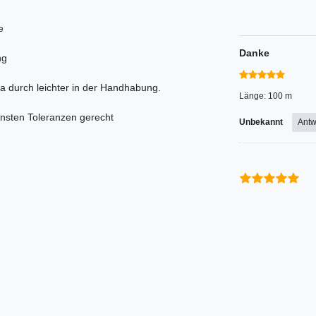
e
Danke
ng
da durch leichter in der Handhabung.
Länge: 100 m
nsten Toleranzen gerecht
Unbekannt
Antw