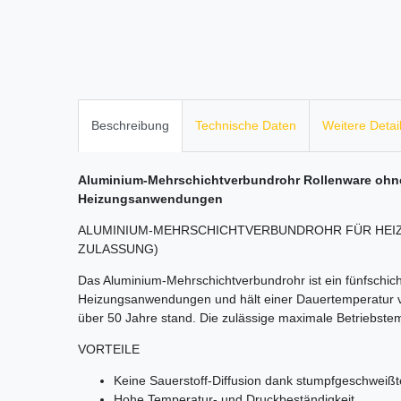
Beschreibung
Technische Daten
Weitere Detai
Aluminium-Mehrschichtverbundrohr Rollenware oh
Heizungsanwendungen
ALUMINIUM-MEHR­SCHICHT­VERBUND­ROHR FÜR H
ZULASSUNG)
Das Aluminium-Mehrschichtverbundrohr ist ein fünfschich
Heizungsanwendungen und hält einer Dauertemperatur 
über 50 Jahre stand. Die zulässige maximale Betriebstem
VORTEILE
Keine Sauerstoff-Diffusion dank stumpfgeschweißt
Hohe Temperatur- und Druckbeständigkeit