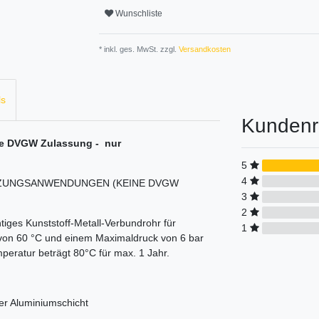
Wunschliste
* inkl. ges. MwSt. zzgl.
Versandkosten
ls
Kundenr
ne DVGW Zulassung - nur
5
4
EIZUNGSANWENDUNGEN (KEINE DVGW
3
2
tiges Kunststoff-Metall-Verbundrohr für
1
von 60 °C und einem Maximaldruck von 6 bar
peratur beträgt 80°C für max. 1 Jahr.
er Aluminiumschicht