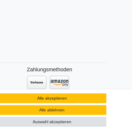
Zahlungsmethoden
Zusätzlich stehen SEPA
Lastschrift
,
Alle akzeptieren
t DPD
Kauf auf
Rechnung
,
Kreditkarte
wie
VISA oder MasterCard,
SOFORT
und
Alle ablehnen
Giropay
zur Verfügung.
Auswahl akzeptieren