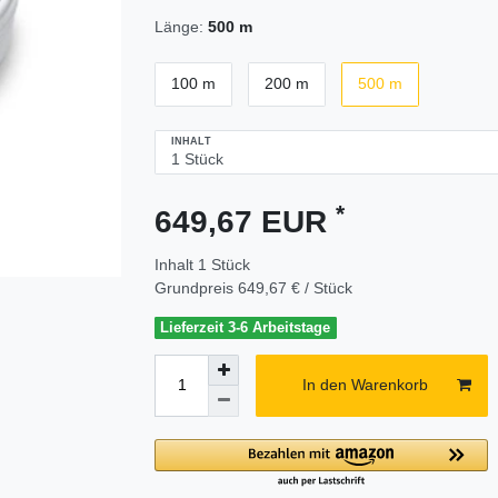
Länge:
500 m
100 m
200 m
500 m
INHALT
*
649,67 EUR
Inhalt
1
Stück
Grundpreis
649,67 € / Stück
Lieferzeit 3-6 Arbeitstage
In den Warenkorb