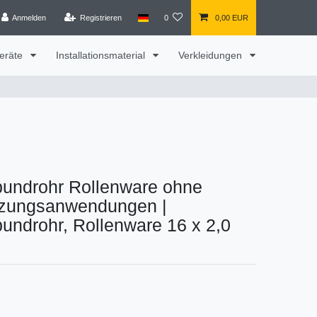
Anmelden
Registrieren
0
0,00 EUR
eräte
Installationsmaterial
Verkleidungen
bundrohr Rollenware ohne
izungsanwendungen
|
undrohr, Rollenware 16 x 2,0