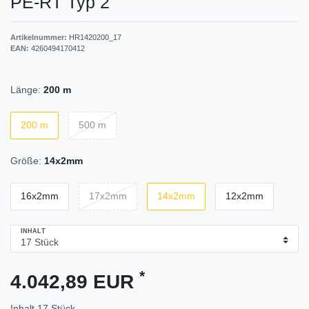
PE-RT Typ 2
Artikelnummer:
HR1420200_17
EAN:
4260494170412
Länge:
200 m
200 m
500 m
Größe:
14x2mm
16x2mm
17x2mm
14x2mm
12x2mm
INHALT
*
4.042,89 EUR
Inhalt
17
Stück