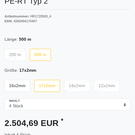
PE-RT Typ 2
Artikelnummer:
HR1720500_4
EAN:
4260494170467
Länge:
500 m
200 m
500 m
Größe:
17x2mm
16x2mm
17x2mm
14x2mm
12x2mm
INHALT
*
2.504,69 EUR
Inhalt
4
Stück