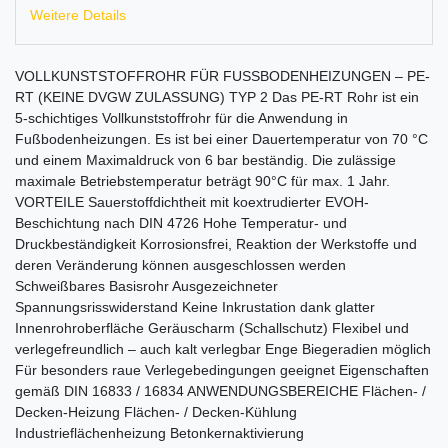
Weitere Details
VOLL­KUNST­STOFFROHR FÜR FUSSBODENHEIZUNGEN – PE-
RT (KEINE DVGW ZULASSUNG) TYP 2 Das PE-RT Rohr ist ein
5-schichtiges Vollkunststoffrohr für die Anwendung in
Fußbodenheizungen. Es ist bei einer Dauertemperatur von 70 °C
und einem Maximaldruck von 6 bar beständig. Die zulässige
maximale Betriebstemperatur beträgt 90°C für max. 1 Jahr.
VORTEILE Sauerstoffdichtheit mit koextrudierter EVOH-
Beschichtung nach DIN 4726 Hohe Temperatur- und
Druckbeständigkeit Korrosionsfrei, Reaktion der Werkstoffe und
deren Veränderung können ausgeschlossen werden
Schweißbares Basisrohr Ausgezeichneter
Spannungsrisswiderstand Keine Inkrustation dank glatter
Innenrohroberfläche Geräuscharm (Schallschutz) Flexibel und
verlegefreundlich – auch kalt verlegbar Enge Biegeradien möglich
Für besonders raue Verlegebedingungen geeignet Eigenschaften
gemäß DIN 16833 / 16834 ANWENDUNGSBEREICHE Flächen- /
Decken-Heizung Flächen- / Decken-Kühlung
Industrieflächenheizung Betonkernaktivierung