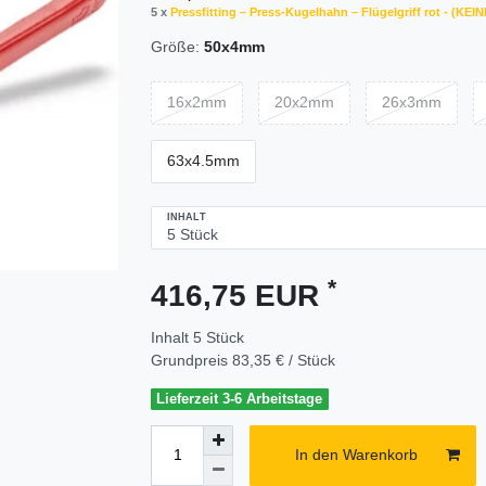
5 x
Pressfitting – Press-Kugelhahn – Flügelgriff rot -
Größe:
50x4mm
16x2mm
20x2mm
26x3mm
63x4.5mm
INHALT
*
416,75 EUR
Inhalt
5
Stück
Grundpreis
83,35 € / Stück
Lieferzeit 3-6 Arbeitstage
In den Warenkorb