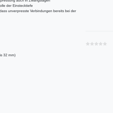
Verpressung auch in Zwangslagen
olle der Einstecktiefe
 dass unverpresste Verbindungen bereits bei der
bis 32 mm)