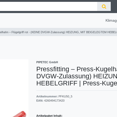
Klimag
Kugelhahn – Flügelgriff rot - (KEINE DVGW-Zulassung) HEIZUNG, MIT BEIGELEGTEM HEBE
PIPETEC GmbH
Pressfitting – Press-Kugelha
DVGW-Zulassung) HEIZU
HEBELGRIFF
|
Press-Kuge
Artikelnummer:
PFKU50_5
EAN:
4260494173420
Artikelpaket Inhalt: