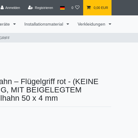
Anmelden
Registrieren
0
0,00 EUR
eräte
Installationsmaterial
Verkleidungen
LGRIFF
hn – Flügelgriff rot - (KEINE
NG, MIT BEIGELEGTEM
lhahn 50 x 4 mm