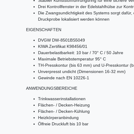
Stabiler Kunststoffführungsring für eine sichere 
Drei Kontrollfenster in der Edelstahlhülse zur Kontr
Die Zwangsundichtigkeit des Systems sorgt dafür,
Druckprobe lokalisiert werden können
EIGENSCHAFTEN
DVGW DW-8501BS5049
KIWA Zertifikat K98456/01
Dauerbelastbarkeit: 10 bar / 70° C / 50 Jahre
Maximale Betriebstemperatur 95° C
TH-Presskontur (bis 63 mm) und U-Presskontur (
Unverpresst undicht (Dimensionen 16-32 mm)
Gewinde nach EN 10226-1
ANWENDUNGSBEREICHE
Trinkwasserinstallationen
Flächen- / Decken-Heizung
Flächen- / Decken-Kühlung
Heizkörperanbindung
Ölfreie Druckluft bis 10 bar