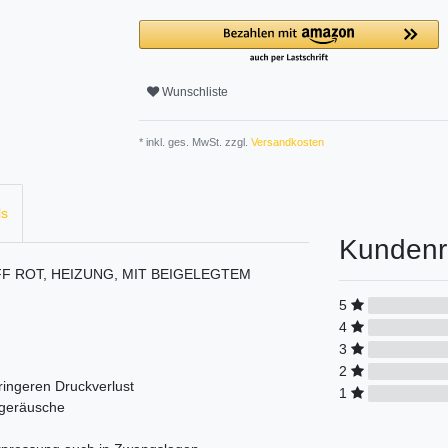
Wunschliste
* inkl. ges. MwSt. zzgl.
Versandkosten
ls
Kundenr
F ROT, HEIZUNG, MIT BEIGELEGTEM
5
4
3
2
ringeren Druckverlust
1
sgeräusche