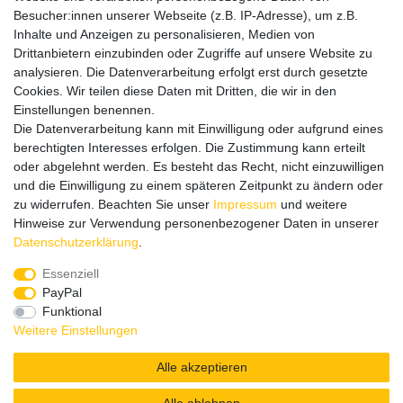
Informationen
Besucher:innen unserer Webseite (z.B. IP-Adresse), um z.B.
Datenschutz
Inhalte und Anzeigen zu personalisieren, Medien von
Impressum
Drittanbietern einzubinden oder Zugriffe auf unsere Website zu
analysieren. Die Datenverarbeitung erfolgt erst durch gesetzte
Cookies. Wir teilen diese Daten mit Dritten, die wir in den
Einstellungen benennen.
Wir verschicken klimaneutral mit DPD
Die Datenverarbeitung kann mit Einwilligung oder aufgrund eines
berechtigten Interesses erfolgen. Die Zustimmung kann erteilt
oder abgelehnt werden. Es besteht das Recht, nicht einzuwilligen
und die Einwilligung zu einem späteren Zeitpunkt zu ändern oder
zu widerrufen. Beachten Sie unser
Impressum
und weitere
Zahlungsmethoden
Hinweise zur Verwendung personenbezogener Daten in unserer
Daten­schutz­erklärung
.
Essenziell
PayPal
Zusätzlich stehen SEPA
Lastschrift
, Kauf auf
Rechnung
,
Funktional
Kreditkarte
wie VISA oder MasterCard,
SOFORT
und
Giropay
Weitere Einstellungen
zur Verfügung.
Alle akzeptieren