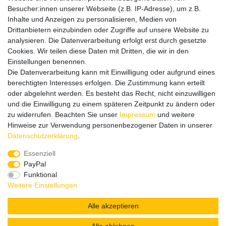
Informationen
Besucher:innen unserer Webseite (z.B. IP-Adresse), um z.B.
Datenschutz
Inhalte und Anzeigen zu personalisieren, Medien von
Impressum
Drittanbietern einzubinden oder Zugriffe auf unsere Website zu
analysieren. Die Datenverarbeitung erfolgt erst durch gesetzte
Cookies. Wir teilen diese Daten mit Dritten, die wir in den
Einstellungen benennen.
Wir verschicken klimaneutral mit DPD
Die Datenverarbeitung kann mit Einwilligung oder aufgrund eines
berechtigten Interesses erfolgen. Die Zustimmung kann erteilt
oder abgelehnt werden. Es besteht das Recht, nicht einzuwilligen
und die Einwilligung zu einem späteren Zeitpunkt zu ändern oder
zu widerrufen. Beachten Sie unser
Impressum
und weitere
Zahlungsmethoden
Hinweise zur Verwendung personenbezogener Daten in unserer
Daten­schutz­erklärung
.
Essenziell
PayPal
Zusätzlich stehen SEPA
Lastschrift
, Kauf auf
Rechnung
,
Funktional
Kreditkarte
wie VISA oder MasterCard,
SOFORT
und
Giropay
Weitere Einstellungen
zur Verfügung.
Alle akzeptieren