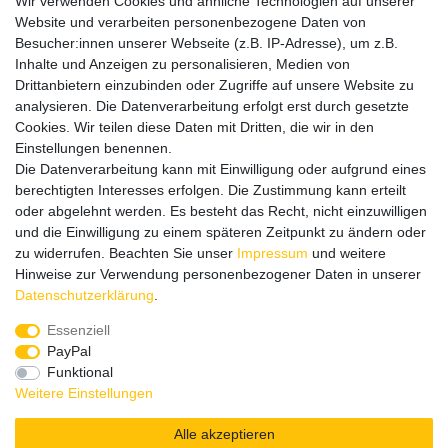
Wir verwenden Cookies und ähnliche Technologien auf unserer
Website und verarbeiten personenbezogene Daten von
Informationen
Besucher:innen unserer Webseite (z.B. IP-Adresse), um z.B.
Datenschutz
Inhalte und Anzeigen zu personalisieren, Medien von
Impressum
Drittanbietern einzubinden oder Zugriffe auf unsere Website zu
analysieren. Die Datenverarbeitung erfolgt erst durch gesetzte
Cookies. Wir teilen diese Daten mit Dritten, die wir in den
Einstellungen benennen.
Wir verschicken klimaneutral mit DPD
Die Datenverarbeitung kann mit Einwilligung oder aufgrund eines
berechtigten Interesses erfolgen. Die Zustimmung kann erteilt
oder abgelehnt werden. Es besteht das Recht, nicht einzuwilligen
und die Einwilligung zu einem späteren Zeitpunkt zu ändern oder
zu widerrufen. Beachten Sie unser
Impressum
und weitere
Zahlungsmethoden
Hinweise zur Verwendung personenbezogener Daten in unserer
Daten­schutz­erklärung
.
Essenziell
PayPal
Zusätzlich stehen SEPA
Lastschrift
, Kauf auf
Rechnung
,
Funktional
Kreditkarte
wie VISA oder MasterCard,
SOFORT
und
Giropay
Weitere Einstellungen
zur Verfügung.
Alle akzeptieren