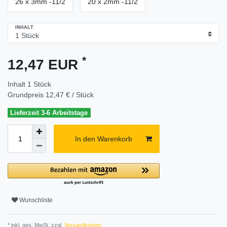
26 x 3mm -11/2
20 x 2mm -11/2
INHALT
*
12,47 EUR
Inhalt
1
Stück
Grundpreis
12,47 € / Stück
Lieferzeit 3-6 Arbeitstage
In den Warenkorb
Wunschliste
* inkl. ges. MwSt. zzgl.
Versandkosten