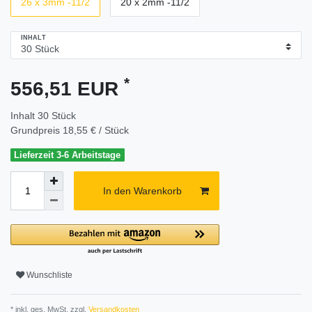
26 x 3mm -11/2
20 x 2mm -11/2
INHALT
*
556,51 EUR
Inhalt
30
Stück
Grundpreis
18,55 € / Stück
Lieferzeit 3-6 Arbeitstage
In den Warenkorb
Wunschliste
* inkl. ges. MwSt. zzgl.
Versandkosten