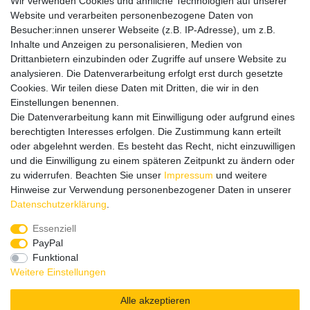
Wir verwenden Cookies und ähnliche Technologien auf unserer
Website und verarbeiten personenbezogene Daten von
Informationen
Besucher:innen unserer Webseite (z.B. IP-Adresse), um z.B.
Datenschutz
Inhalte und Anzeigen zu personalisieren, Medien von
Impressum
Drittanbietern einzubinden oder Zugriffe auf unsere Website zu
analysieren. Die Datenverarbeitung erfolgt erst durch gesetzte
Cookies. Wir teilen diese Daten mit Dritten, die wir in den
Einstellungen benennen.
Wir verschicken klimaneutral mit DPD
Die Datenverarbeitung kann mit Einwilligung oder aufgrund eines
berechtigten Interesses erfolgen. Die Zustimmung kann erteilt
oder abgelehnt werden. Es besteht das Recht, nicht einzuwilligen
und die Einwilligung zu einem späteren Zeitpunkt zu ändern oder
zu widerrufen. Beachten Sie unser
Impressum
und weitere
Zahlungsmethoden
Hinweise zur Verwendung personenbezogener Daten in unserer
Daten­schutz­erklärung
.
Essenziell
PayPal
Zusätzlich stehen SEPA
Lastschrift
, Kauf auf
Rechnung
,
Funktional
Kreditkarte
wie VISA oder MasterCard,
SOFORT
und
Giropay
Weitere Einstellungen
zur Verfügung.
Alle akzeptieren