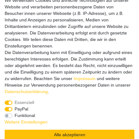
Wir verwenden Cookies und ähnliche Technologien auf unserer
Website und verarbeiten personenbezogene Daten von
Informationen
Besucher:innen unserer Webseite (z.B. IP-Adresse), um z.B.
Datenschutz
Inhalte und Anzeigen zu personalisieren, Medien von
Impressum
Drittanbietern einzubinden oder Zugriffe auf unsere Website zu
analysieren. Die Datenverarbeitung erfolgt erst durch gesetzte
Cookies. Wir teilen diese Daten mit Dritten, die wir in den
Einstellungen benennen.
Wir verschicken klimaneutral mit DPD
Die Datenverarbeitung kann mit Einwilligung oder aufgrund eines
berechtigten Interesses erfolgen. Die Zustimmung kann erteilt
oder abgelehnt werden. Es besteht das Recht, nicht einzuwilligen
und die Einwilligung zu einem späteren Zeitpunkt zu ändern oder
zu widerrufen. Beachten Sie unser
Impressum
und weitere
Zahlungsmethoden
Hinweise zur Verwendung personenbezogener Daten in unserer
Daten­schutz­erklärung
.
Essenziell
PayPal
Zusätzlich stehen SEPA
Lastschrift
, Kauf auf
Rechnung
,
Funktional
Kreditkarte
wie VISA oder MasterCard,
SOFORT
und
Giropay
Weitere Einstellungen
zur Verfügung.
Alle akzeptieren