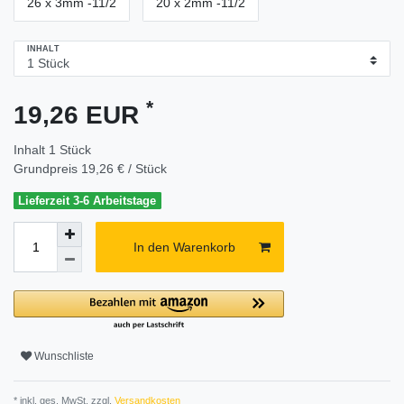
26 x 3mm -11/2
20 x 2mm -11/2
INHALT
*
19,26 EUR
Inhalt
1
Stück
Grundpreis
19,26 € / Stück
Lieferzeit 3-6 Arbeitstage
In den Warenkorb
Wunschliste
* inkl. ges. MwSt. zzgl.
Versandkosten