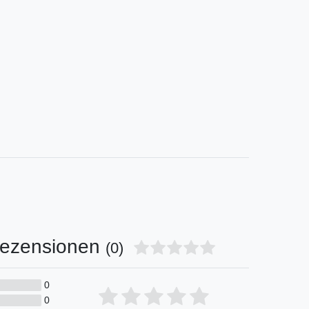
ezensionen
(0)
0
Bewertungssterne
1
2
3
4
5
0