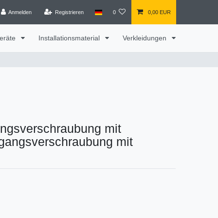
Anmelden
Registrieren
0
0,00 EUR
eräte
Installationsmaterial
Verkleidungen
angsverschraubung mit
gangsverschraubung mit