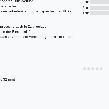
ringeren Druckverlust
3
sgeräusche
2
wasser unbedenklich und entsprechen der UBA-
1
Verpressung auch in Zwangslagen
olle der Einstecktiefe
 dass unverpresste Verbindungen bereits bei der
bis 32 mm)