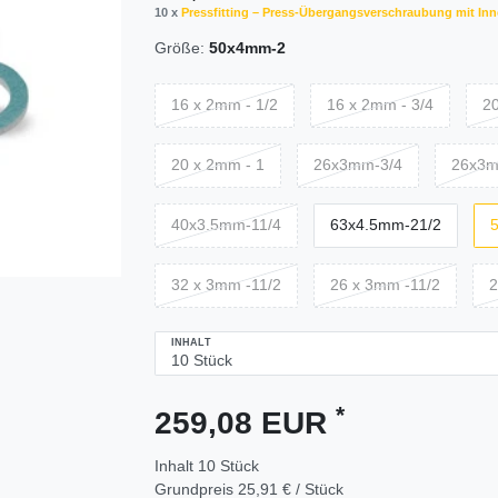
10 x
Pressfitting – Press-Übergangsverschraubung mit In
Größe:
50x4mm-2
16 x 2mm - 1/2
16 x 2mm - 3/4
20
20 x 2mm - 1
26x3mm-3/4
26x3
40x3.5mm-11/4
63x4.5mm-21/2
32 x 3mm -11/2
26 x 3mm -11/2
2
INHALT
*
259,08 EUR
Inhalt
10
Stück
Grundpreis
25,91 € / Stück