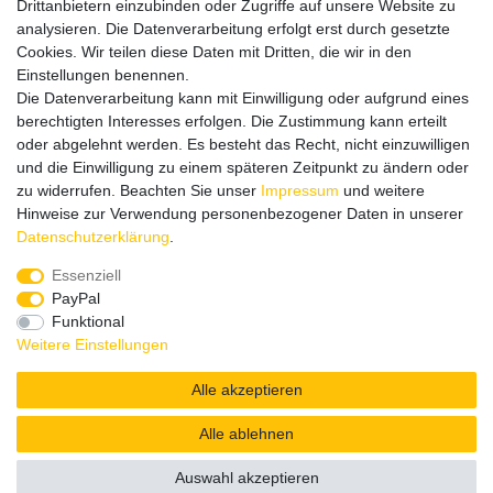
Impressum
Drittanbietern einzubinden oder Zugriffe auf unsere Website zu
analysieren. Die Datenverarbeitung erfolgt erst durch gesetzte
Cookies. Wir teilen diese Daten mit Dritten, die wir in den
Einstellungen benennen.
Wir verschicken klimaneutral mit DPD
Die Datenverarbeitung kann mit Einwilligung oder aufgrund eines
berechtigten Interesses erfolgen. Die Zustimmung kann erteilt
oder abgelehnt werden. Es besteht das Recht, nicht einzuwilligen
und die Einwilligung zu einem späteren Zeitpunkt zu ändern oder
zu widerrufen. Beachten Sie unser
Impressum
und weitere
Zahlungsmethoden
Hinweise zur Verwendung personenbezogener Daten in unserer
Daten­schutz­erklärung
.
Essenziell
PayPal
Zusätzlich stehen SEPA
Lastschrift
, Kauf auf
Rechnung
,
Funktional
Kreditkarte
wie VISA oder MasterCard,
SOFORT
und
Giropay
Weitere Einstellungen
zur Verfügung.
Alle akzeptieren
Alle ablehnen
© Copyright 2026 | Alle Rechte vorbehalten.
Auswahl akzeptieren