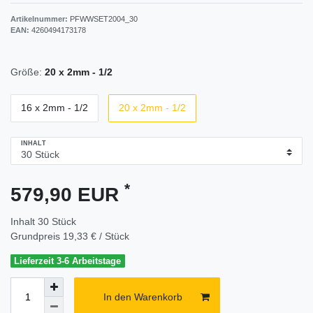
Artikelnummer:
PFWWSET2004_30
EAN:
4260494173178
Größe:
20 x 2mm - 1/2
16 x 2mm - 1/2
20 x 2mm - 1/2
INHALT
*
579,90 EUR
Inhalt
30
Stück
Grundpreis
19,33 € / Stück
Lieferzeit 3-6 Arbeitstage
In den Warenkorb