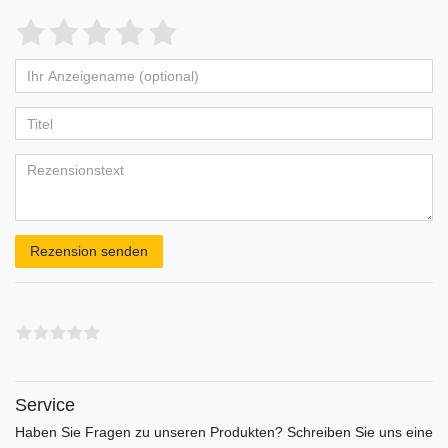
Bewertungssterne
1
2
3
4
5
von
von
von
von
von
Ihr
Platzhalter
5
5
5
5
5
Anzeigename
Bewertungssternen
Bewertungssternen
Bewertungssternen
Bewertungssternen
Bewertungssternen
(optional)
Titel
Rezensionstext
Rezension senden
Service
Haben Sie Fragen zu unseren Produkten? Schreiben Sie uns eine