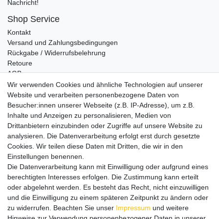
Nachricht!
Shop Service
Kontakt
Versand und Zahlungsbedingungen
Rückgabe / Widerrufsbelehrung
Retoure
AGB
Vertrag widerrufen
Wir verwenden Cookies und ähnliche Technologien auf unserer
Website und verarbeiten personenbezogene Daten von
Informationen
Besucher:innen unserer Webseite (z.B. IP-Adresse), um z.B.
Datenschutz
Inhalte und Anzeigen zu personalisieren, Medien von
Impressum
Drittanbietern einzubinden oder Zugriffe auf unsere Website zu
analysieren. Die Datenverarbeitung erfolgt erst durch gesetzte
Cookies. Wir teilen diese Daten mit Dritten, die wir in den
Einstellungen benennen.
Wir verschicken klimaneutral mit DPD
Die Datenverarbeitung kann mit Einwilligung oder aufgrund eines
berechtigten Interesses erfolgen. Die Zustimmung kann erteilt
oder abgelehnt werden. Es besteht das Recht, nicht einzuwilligen
und die Einwilligung zu einem späteren Zeitpunkt zu ändern oder
zu widerrufen. Beachten Sie unser
Impressum
und weitere
Zahlungsmethoden
Hinweise zur Verwendung personenbezogener Daten in unserer