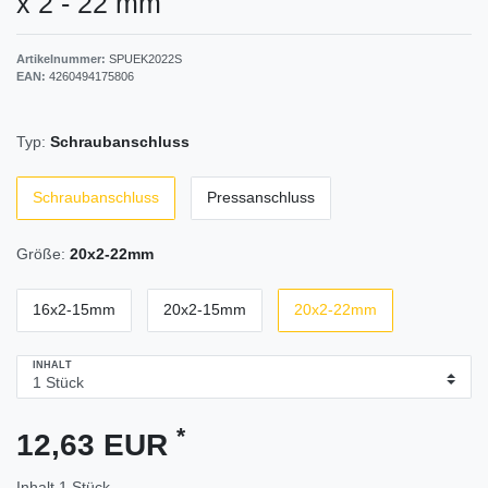
x 2 - 22 mm
Artikelnummer:
SPUEK2022S
EAN:
4260494175806
Typ:
Schraubanschluss
Schraubanschluss
Pressanschluss
Größe:
20x2-22mm
16x2-15mm
20x2-15mm
20x2-22mm
INHALT
*
12,63 EUR
Inhalt
1
Stück