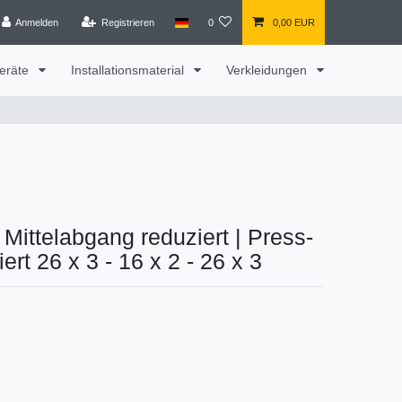
Anmelden
Registrieren
0
0,00 EUR
eräte
Installationsmaterial
Verkleidungen
k Mittelabgang reduziert
|
Press-
rt 26 x 3 - 16 x 2 - 26 x 3