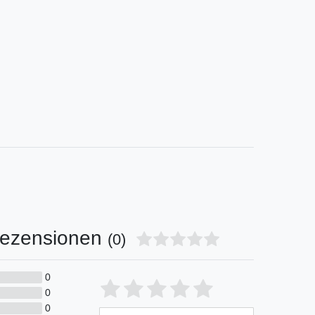
ezensionen
(0)
0
Bewertungssterne
1
2
3
4
5
0
0