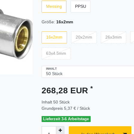
Messing
PPSU
Größe:
16x2mm
16x2mm
20x2mm
26x3mm
63x4.5mm
INHALT
*
268,28 EUR
Inhalt
50
Stück
Grundpreis
5,37 € / Stück
Lieferzeit 3-6 Arbeitstage