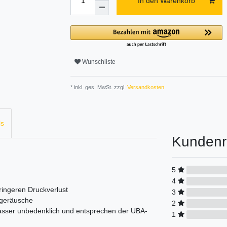
In den Warenkorb
Wunschliste
* inkl. ges. MwSt. zzgl.
Versandkosten
ls
Kundenr
5
4
ringeren Druckverlust
3
sgeräusche
2
wasser unbedenklich und entsprechen der UBA-
1